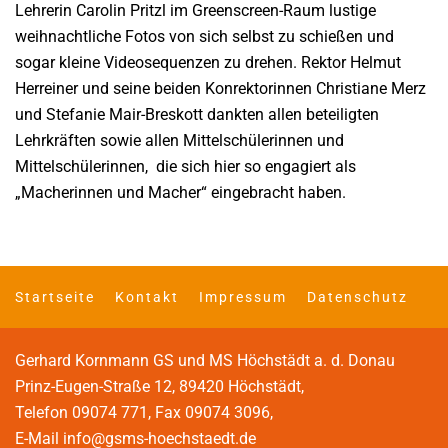
Lehrerin Carolin Pritzl im Greenscreen-Raum lustige
weihnachtliche Fotos von sich selbst zu schießen und
sogar kleine Videosequenzen zu drehen. Rektor Helmut
Herreiner und seine beiden Konrektorinnen Christiane Merz
und Stefanie Mair-Breskott dankten allen beteiligten
Lehrkräften sowie allen Mittelschülerinnen und
Mittelschülerinnen, die sich hier so engagiert als
„Macherinnen und Macher“ eingebracht haben.
Startseite
Kontakt
Impressum
Datenschutz
Gerhard Kornmann GS und MS Höchstädt a. d. Donau
Prinz-Eugen-Straße 12, 89420 Höchstädt,
Telefon 09074 771, Fax 09074 3096,
E-Mail
info@gsms-hoechstaedt.de